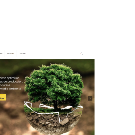
or califícanos en Google!
Contactame!
Blog